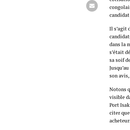
congolais
candidat
Il s’agi
candidat
dans la 
s’était d
sa soif d
Jusqu’au
son avis,
Notons qu
visible d
Port Isa
citer que
acheteurs