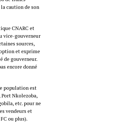
 la caution de son
itique CNARC et
du vice-gouverneur
taines sources,
e option et exprime
ité de gouverneur.
pas encore donné
te population est
, Port Nkolezoba,
bila, etc. pour ne
des vendeurs et
 FC ou plus).