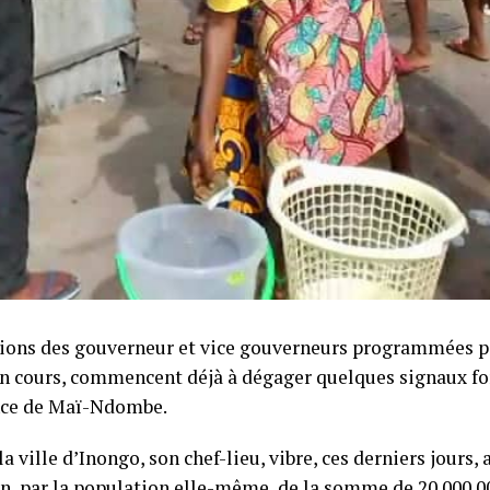
tions des gouverneur et vice gouverneurs programmées p
en cours, commencent déjà à dégager quelques signaux for
nce de Maï-Ndombe.
 la ville d’Inongo, son chef-lieu, vibre, ces derniers jours,
on, par la population elle-même, de la somme de 20.000.0