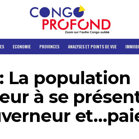
ES
ECONOMIE
PROVINCES
ANALYSES ET POINTS DE VUE
IMMOBI
 La population
eur à se présen
verneur et…pai