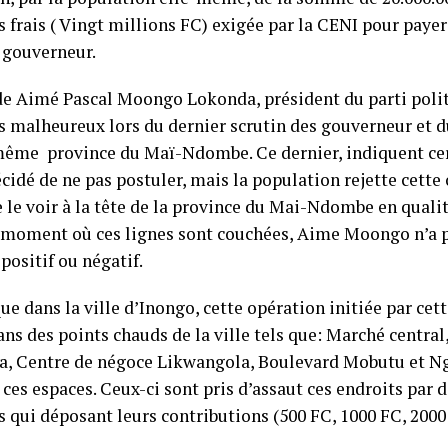
 frais ( Vingt millions FC) exigée par la CENI pour payer
 gouverneur.
t de Aimé Pascal Moongo Lokonda, président du parti pol
s malheureux lors du dernier scrutin des gouverneur et 
même province du Maï-Ndombe. Ce dernier, indiquent cer
écidé de ne pas postuler, mais la population rejette cett
e le voir à la tête de la province du Mai-Ndombe en qual
 moment où ces lignes sont couchées, Aime Moongo n’a 
 positif ou négatif.
e dans la ville d’Inongo, cette opération initiée par cet
ans des points chauds de la ville tels que: Marché central
ka, Centre de négoce Likwangola, Boulevard Mobutu et Ngo
 ces espaces. Ceux-ci sont pris d’assaut ces endroits par 
 qui déposant leurs contributions (500 FC, 1000 FC, 2000