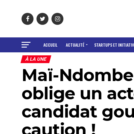
ACCUEIL
ACTUALITÉ
STARTUPS ET INITIATIV
À LA UNE
Maï-Ndombe:
oblige un act
candidat gou
caution !