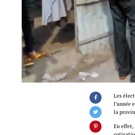
Les élec
l’année 
la provi
En effet,
cotisati