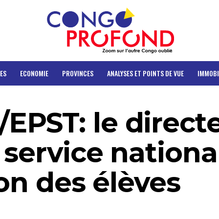
ES
ECONOMIE
PROVINCES
ANALYSES ET POINTS DE VUE
IMMOBI
PST: le direct
 service nationa
ion des élèves