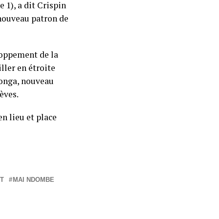
 1), a dit Crispin
nouveau patron de
loppement de la
ller en étroite
Bonga, nouveau
èves.
en lieu et place
T
MAI NDOMBE