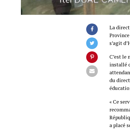
La direct
Province
s’agit d
C’est le
installé 
attendan
du direct
éducatio
« Ce serv
recomman
Républiq
a placé 