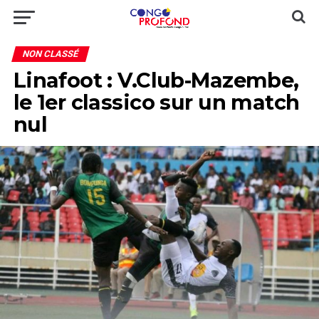
NON CLASSÉ
Linafoot : V.Club-Mazembe,
le 1er classico sur un match
nul