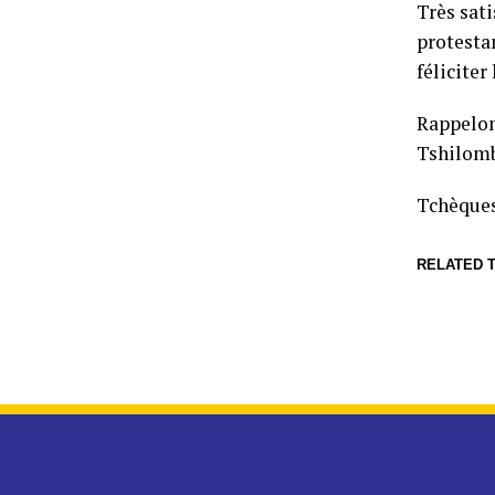
Très sati
protestan
féliciter
Rappelon
Tshilombo
Tchèqu
RELATED T