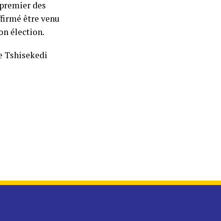
e premier des
ffirmé être venu
on élection.
e Tshisekedi