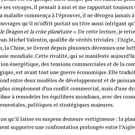
e ses voyages, il pensait à moi et me rapportait toujours
la maladie commença à l’éprouver, il ne dérogea jamais à 
ouvrages qu’il m’offrit portait un titre aussi intrigant qu
 le Dragon et la crise planétaire ».
De cette lecture, je reti
ean-Michel Valentin, qualifie de vérités triviales : l’Aigle,
, la Chine, se livrent depuis plusieurs décennies une lu
ie mondiale. Cette rivalité, qui se manifeste aujourd’hui
ition énergétique, des tensions commerciales et de la co
gique, est avant tout une guerre économique. Elle tradu
fond entre deux modèles de développement et de puissance
t plus simplement d’un conflit commercial, mais d’une d
ribue à remodeler les équilibres mondiaux, avec des con
ementales, politiques et stratégiques majeures.
on qu’il laisse en suspens demeure vertigineuse : la plan
ent supporter une confrontation prolongée entre l’Aigle