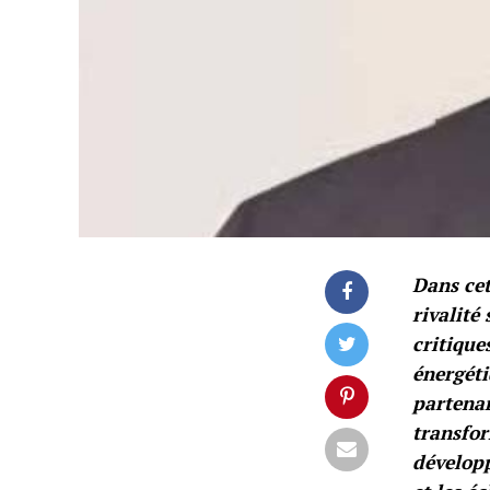
Dans cet
rivalité
critique
énergéti
partenar
transfor
développ