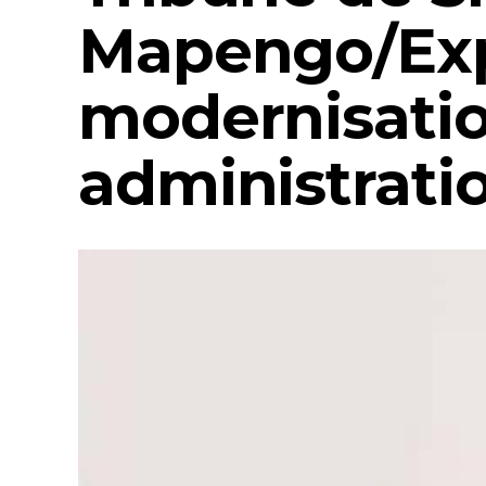
Mapengo/Exp
modernisati
administrati