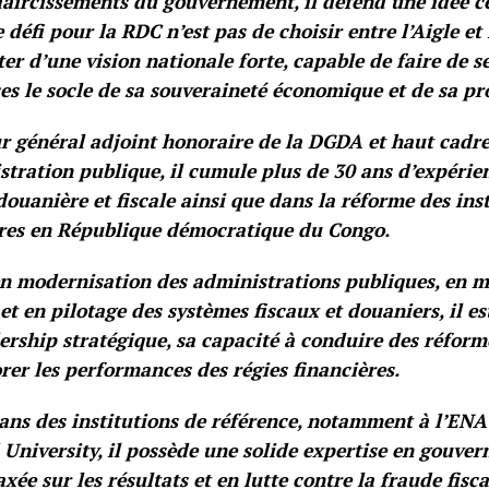
claircissements du gouvernement, il défend une idée ce
e défi pour la RDC n’est pas de choisir entre l’Aigle et
ter d’une vision nationale forte, capable de faire de 
es le socle de sa souveraineté économique et de sa pr
r général adjoint honoraire de la DGDA et haut cadr
stration publique, il cumule plus de 30 ans d’expérie
douanière et fiscale ainsi que dans la réforme des ins
ères en République démocratique du Congo.
n modernisation des administrations publiques, en m
 et en pilotage des systèmes fiscaux et douaniers, il e
ership stratégique, sa capacité à conduire des réforme
rer les performances des régies financières.
ns des institutions de référence, notamment à l’ENA 
University, il possède une solide expertise en gouver
axée sur les résultats et en lutte contre la fraude fisca