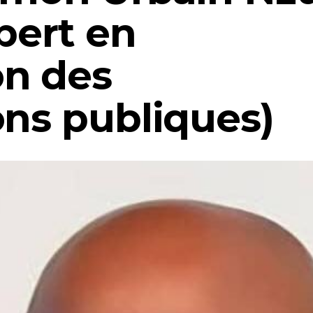
ert en
on des
ons publiques)