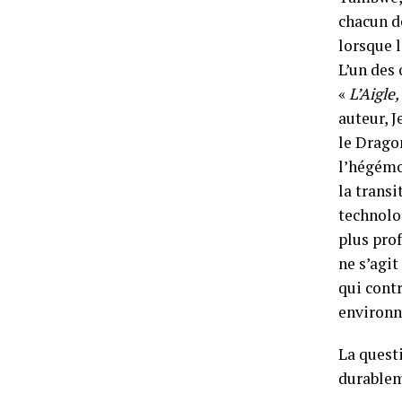
chacun d
lorsque 
L’un des 
«
L’Aigle,
auteur, J
le Dragon
l’hégémon
la trans
technolo
plus pro
ne s’agi
qui cont
environn
La questi
durablem