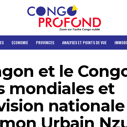
ES
ECONOMIE
PROVINCES
ANALYSES ET POINTS DE VUE
IMMOBI
ragon et le Congo
és mondiales et
vision nationale 
imon Urbain Nz