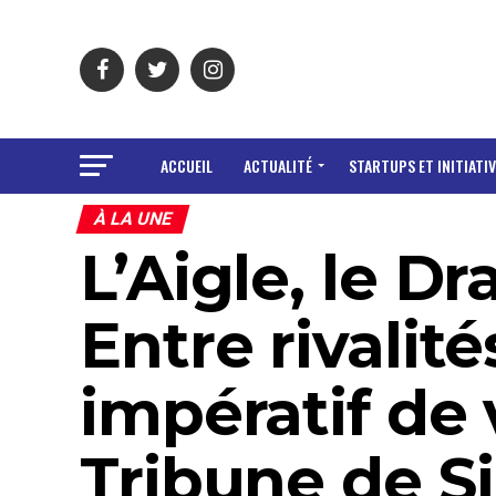
ACCUEIL
ACTUALITÉ
STARTUPS ET INITIATIV
À LA UNE
L’Aigle, le D
Entre rivalit
impératif de 
Tribune de S