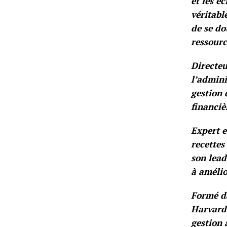
et les é
véritabl
de se do
ressourc
Directeu
l’admini
gestion 
financi
Expert e
recettes
son lead
à amélio
Formé da
Harvard 
gestion 