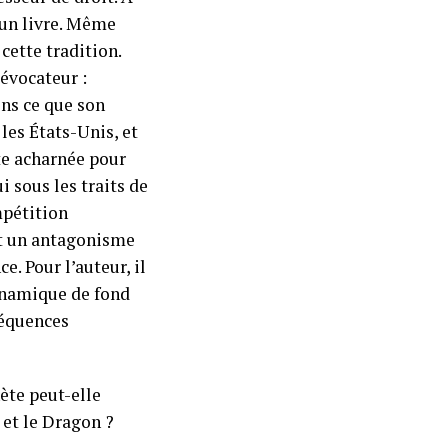
 un livre. Même
cette tradition.
’évocateur :
ens ce que son
 les États-Unis, et
tte acharnée pour
 sous les traits de
mpétition
it un antagonisme
. Pour l’auteur, il
ynamique de fond
séquences
ète peut-elle
 et le Dragon ?