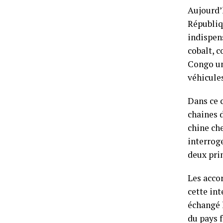
Aujourd’h
Républiq
indispens
cobalt, c
Congo un 
véhicules
Dans ce 
chaines 
chine ch
interroge
deux pri
Les acco
cette in
échangé l
du pays 