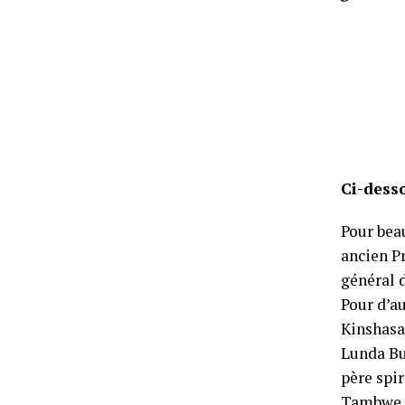
Ci-desso
Pour bea
ancien P
général 
Pour d’au
Kinshasa,
Lunda Bu
père spi
Tambwe, 