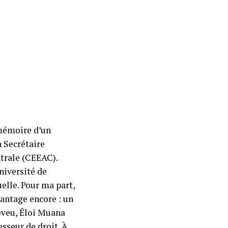
 mémoire d’un
n Secrétaire
trale (CEEAC).
niversité de
elle. Pour ma part,
vantage encore : un
neveu, Éloi Muana
sseur de droit. À