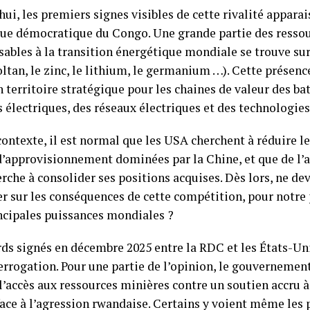
ui, les premiers signes visibles de cette rivalité appara
ue démocratique du Congo. Une grande partie des resso
ables à la transition énergétique mondiale se trouve sur 
oltan, le zinc, le lithium, le germanium …). Cette présence
territoire stratégique pour les chaines de valeur des bat
 électriques, des réseaux électriques et des technologie
contexte, il est normal que les USA cherchent à réduire 
d’approvisionnement dominées par la Chine, et que de l’au
erche à consolider ses positions acquises. Dès lors, ne d
r sur les conséquences de cette compétition, pour notre 
ncipales puissances mondiales ?
rds signés en décembre 2025 entre la RDC et les États-Un
terrogation. Pour une partie de l’opinion, le gouvernemen
’accès aux ressources minières contre un soutien accru à 
face à l’agression rwandaise. Certains y voient même les