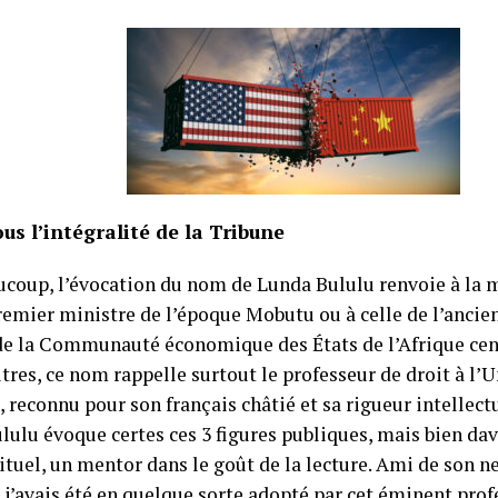
us l’intégralité de la Tribune
ucoup, l’évocation du nom de Lunda Bululu renvoie à la
remier ministre de l’époque Mobutu ou à celle de l’ancie
de la Communauté économique des États de l’Afrique cen
tres, ce nom rappelle surtout le professeur de droit à l’U
 reconnu pour son français châtié et sa rigueur intellectu
lulu évoque certes ces 3 figures publiques, mais bien da
rituel, un mentor dans le goût de la lecture. Ami de son 
j’avais été en quelque sorte adopté par cet éminent profe