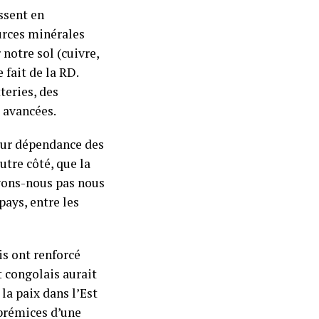
issent en
urces minérales
notre sol (cuivre,
 fait de la RD.
teries, des
s avancées.
leur dépendance des
tre côté, que la
evons-nous pas nous
pays, entre les
is ont renforcé
t congolais aurait
la paix dans l’Est
 prémices d’une