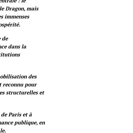
ntrale : le
 le Dragon, mais
ses immenses
ospérité.
e de
nce dans la
titutions
obilisation des
st reconnu pour
s structurelles et
de Paris et à
nance publique, en
le.