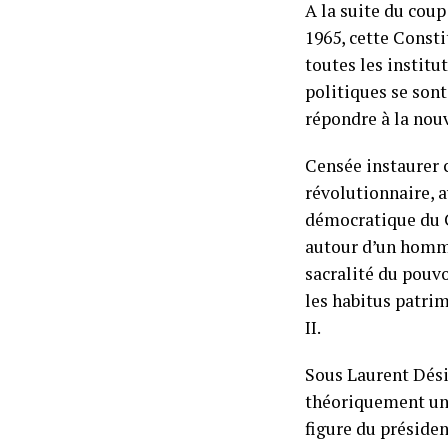
A la suite du cou
1965, cette Consti
toutes les institu
politiques se son
répondre à la nouv
Censée instaurer c
révolutionnaire, a
démocratique du C
autour d’un homme
sacralité du pouv
les habitus patri
II.
Sous Laurent Dési
théoriquement un E
figure du préside