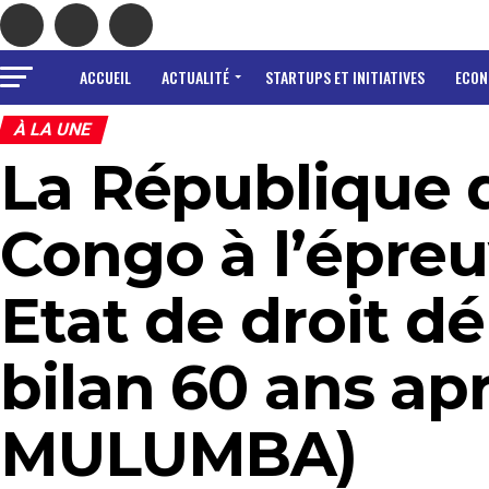
ACCUEIL
ACTUALITÉ
STARTUPS ET INITIATIVES
ECON
À LA UNE
La République 
Congo à l’épreu
Etat de droit d
bilan 60 ans apr
MULUMBA)