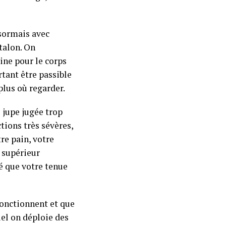
ésormais avec
talon. On
ine pour le corps
rtant être passible
plus où regarder.
 jupe jugée trop
tions très sévères,
re pain, votre
n supérieur
é que votre tenue
fonctionnent et que
uel on déploie des