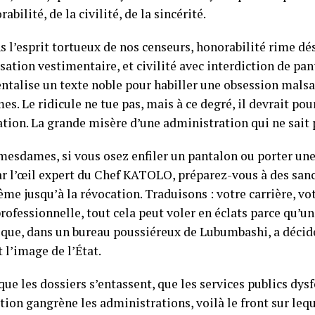
rabilité, de la civilité, de la sincérité.
s l’esprit tortueux de nos censeurs, honorabilité rime d
ation vestimentaire, et civilité avec interdiction de pan
ntalise un texte noble pour habiller une obsession malsa
s. Le ridicule ne tue pas, mais à ce degré, il devrait pou
ation. La grande misère d’une administration qui ne sait 
 mesdames, si vous osez enfiler un pantalon ou porter une
ar l’œil expert du Chef KATOLO, préparez-vous à des sanc
me jusqu’à la révocation. Traduisons : votre carrière, vot
rofessionnelle, tout cela peut voler en éclats parce qu’u
ique, dans un bureau poussiéreux de Lubumbashi, a décid
 l’image de l’État.
ue les dossiers s’entassent, que les services publics dys
tion gangrène les administrations, voilà le front sur leq