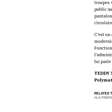
troupes. 
public nu
pantalon
circulair
C’est un 
modernis
Fonction
l’adminis
lui parl
TEDDY 
Polymat
RELATED T
LA PANT