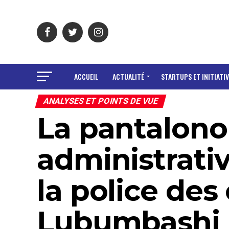
ACCUEIL
ACTUALITÉ
STARTUPS ET INITIATIV
ANALYSES ET POINTS DE VUE
La pantalon
administrative
la police des
Lubumbashi