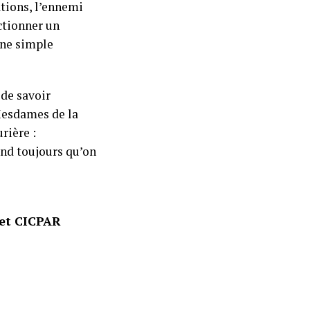
ations, l’ennemi
ectionner un
une simple
 de savoir
Mesdames de la
rière :
end toujours qu’on
net CICPAR