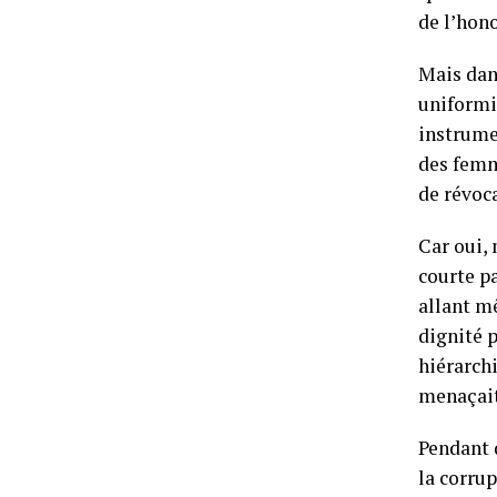
de l’hono
Mais dan
uniformis
instrume
des femme
de révoc
Car oui,
courte p
allant mê
dignité p
hiérarch
menaçait
Pendant q
la corrup