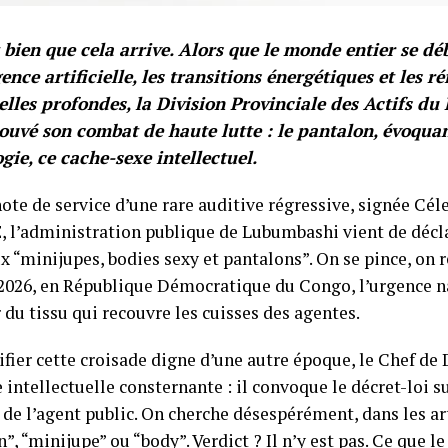
it bien que cela arrive. Alors que le monde entier se dé
gence artificielle, les transitions énergétiques et les r
elles profondes, la Division Provinciale des Actifs d
trouvé son combat de haute lutte : le pantalon, évoqua
gie, ce cache-sexe intellectuel.
note de service d’une rare auditive régressive, signée C
l’administration publique de Lubumbashi vient de décla
x “minijupes, bodies sexy et pantalons”. On se pince, on rel
 2026, en République Démocratique du Congo, l’urgence na
du tissu qui recouvre les cuisses des agentes.
ifier cette croisade digne d’une autre époque, le Chef de
 intellectuelle consternante : il convoque le décret-loi s
de l’agent public. On cherche désespérément, dans les art
”, “minijupe” ou “body”. Verdict ? Il n’y est pas. Ce que le 