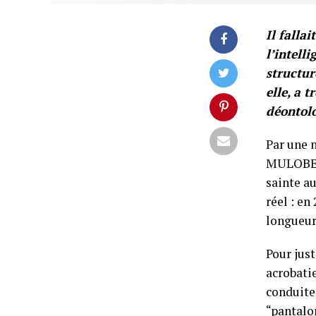
Il falla
l’intelli
structur
elle, a 
déontolo
Par une 
MULOBE, 
sainte au
réel : en
longueur 
Pour just
acrobatie
conduite 
“pantalon