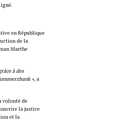
ligné.
ative en République
uction de la
Maman Marthe
grâce à des
e Commerzbank »,
a
a volonté de
nscrire la justice
ion et la