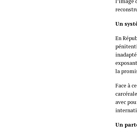
l’image 
reconstr
Un syst
En Répub
pénitent
inadapté
exposant 
la promi
Face à ce
carcérale
avec pour
internat
Un part