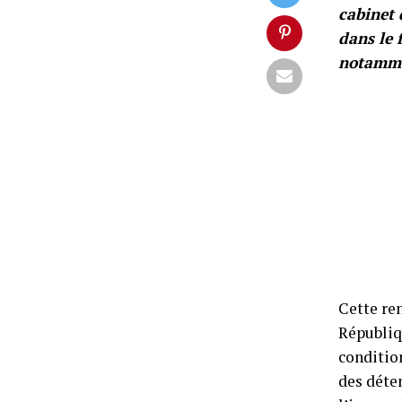
cabinet 
dans le 
notamme
Cette ren
Républiq
conditio
des déten