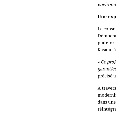
environn
Une exp
Le conso
Démocrat
platefor
Kasalu, 
« Ce proj
garanties
précisé 
À traver
modernise
dans une
réintégr