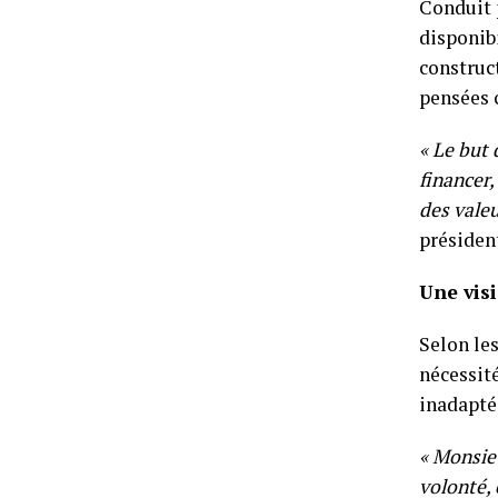
Conduit 
disponib
construc
pensées 
« Le but 
financer,
des valeu
président
Une vis
Selon les
nécessit
inadapté
« Monsieu
volonté, 