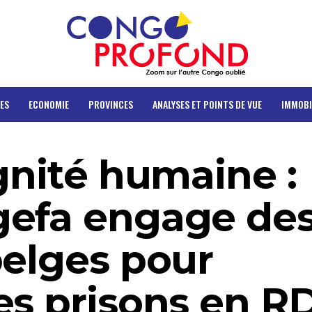
ES
ECONOMIE
PROVINCES
ANALYSES ET POINTS DE VUE
IMMOBI
gnité humaine :
gefa engage de
belges pour
es prisons en 