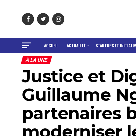
ACCUEIL
ACTUALITÉ
STARTUPS ET INITIATIV
À LA UNE
Justice et Di
Guillaume N
partenaires 
moderniser l