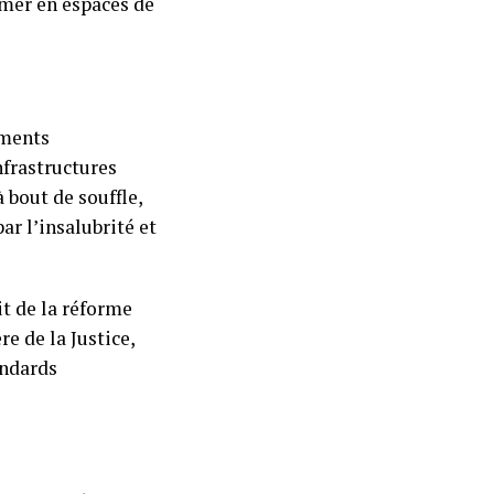
rmer en espaces de
ements
nfrastructures
 bout de souffle,
ar l’insalubrité et
it de la réforme
re de la Justice,
andards