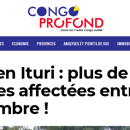
ES
ECONOMIE
PROVINCES
ANALYSES ET POINTS DE VUE
IMMOBI
n Ituri : plus de
s affectées ent
mbre !