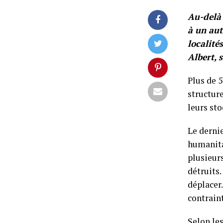
Au-delà 
à un aut
localité
Albert, 
Plus de 
structur
leurs sto
Le derni
humanita
plusieur
détruits.
déplacer
contrain
Selon le