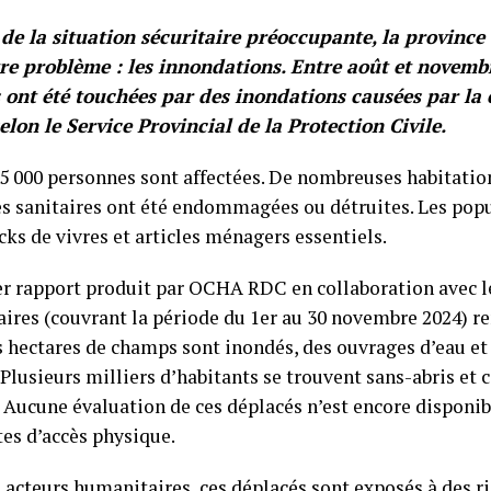
de la situation sécuritaire préoccupante, la province d
re problème : les innondations. Entre août et novembr
s ont été touchées par des inondations causées par la 
selon le Service Provincial de la Protection Civile.
55 000 personnes sont affectées. De nombreuses habitation
es sanitaires ont été endommagées ou détruites. Les pop
cks de vivres et articles ménagers essentiels.
er rapport produit par OCHA RDC en collaboration avec l
ires (couvrant la période du 1er au 30 novembre 2024) r
s hectares de champs sont inondés, des ouvrages d’eau et 
 Plusieurs milliers d’habitants se trouvent sans-abris et 
. Aucune évaluation de ces déplacés n’est encore disponib
tes d’accès physique.
s acteurs humanitaires, ces déplacés sont exposés à des r