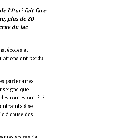
e l’Ituri fait face
e, plus de 80
crue du lac
s, écoles et
ulations ont perdu
es partenaires
enseigne que
des routes ont été
contraints à se
le à cause des
isques accrus de