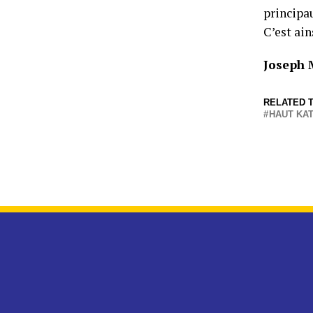
principau
C’est ain
Joseph
RELATED T
HAUT KA