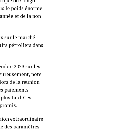
tique du Congo.
ous le poids énorme
année et de la non
ix sur le marché
uits pétroliers dans
embre 2023 sur les
lheureusement, note
ors de la réunion
les paiements
 plus tard. Ces
promis.
union extraordinaire
ade des paramètres