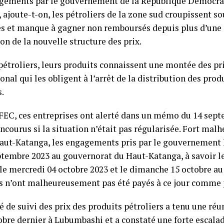
gements par le gouvernement de la République Démocra
 ajoute-t-on, les pétroliers de la zone sud croupissent s
es et manque à gagner non remboursés depuis plus d’une 
on de la nouvelle structure des prix.
 pétroliers, leurs produits connaissent une montée des pr
onal qui les obligent à l’arrêt de la distribution des prod
s.
 FEC, ces entreprises ont alerté dans un mémo du 14 sept
encourus si la situation n’était pas régularisée. Fort ma
aut-Katanga, les engagements pris par le gouvernement l
ptembre 2023 au gouvernorat du Haut-Katanga, à savoir 
 le mercredi 04 octobre 2023 et le dimanche 15 octobre au
 n’ont malheureusement pas été payés à ce jour comme 
 de suivi des prix des produits pétroliers a tenu une ré
tobre dernier à Lubumbashi et a constaté une forte escal