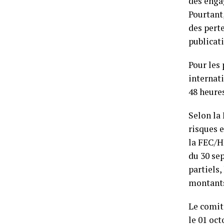
des enga
Pourtant,
des pert
publicati
Pour les
internati
48 heure
Selon la
risques 
la FEC/H
du 30 se
partiels,
montants
Le comité
le 01 oc