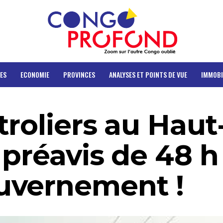
ES
ECONOMIE
PROVINCES
ANALYSES ET POINTS DE VUE
IMMOBI
roliers au Haut
 préavis de 48 h
uvernement !