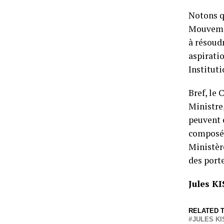
Notons q
Mouvemen
à résoud
aspiratio
Instituti
Bref, le 
Ministre,
peuvent 
composé 
Ministère
des port
Jules 
RELATED T
JULES K