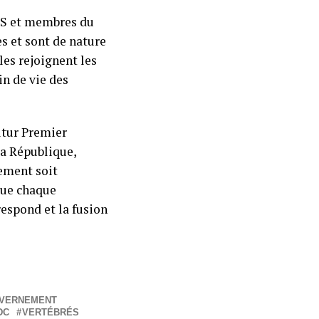
PS et membres du
s et sont de nature
les rejoignent les
in de vie des
utur Premier
la République,
nement soit
que chaque
respond et la fusion
VERNEMENT
DC
VERTÉBRÉS