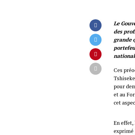
Le Gouve
des prof
grande q
portefeu
national
Ces préo
Tshiseke
pour dem
et au Fo
cet aspe
En effet
exprimé à