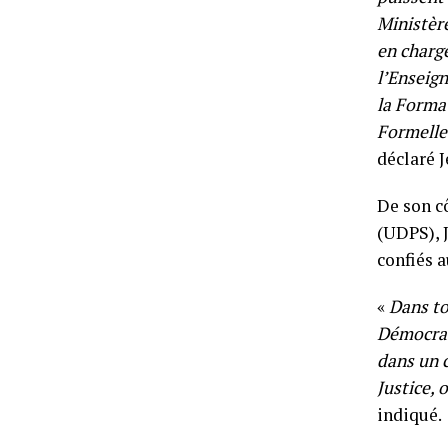
Ministère
en charg
l’Enseign
la Format
Formelle 
déclaré 
De son cô
(UDPS), 
confiés a
«
Dans to
Démocrat
dans un c
Justice, 
indiqué.