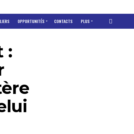
LIERS
OPPORTUNITÉS
CONTACTS
PLUS
 :
r
tère
elui