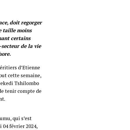
ce, doit regorger
 taille moins
nant certains
-secteur de la vie
hore.
éritiers d’Etienne
but cette semaine,
isekedi Tshilombo
e tenir compte de
nt.
umu, qui s’est
 04 février 2024,