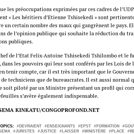
ue les préoccupations exprimées par ces cadres de l’UD
t « Les héritiers d’Etienne Tshisekedi » sont pertinente
re un certain nombre des maux qui gangrènent le pays. El
ns de l’opinion publique qui souhaite la réduction du tra
ons publiques.
Chef de l’Etat Felix-Antoine Tshisekedi Tshilombo et le f
 dans les pouvoirs qui leur sont conférés par les Lois de 
en tenir compte, car il est très important que le Gouver
de techniciens que de bureaucrates. Il est aussi normal 
 soit piloté par un Ministre présentant un profil qui cor
efeuilles s’avère également indispensable.
KISEMA KINKATU/CONGOPROFOND.NET
OPICS:
DEVRAIENT
ENSEIGNANTS
EPST
FORMATION
GOU
ISEMA
JURISTES
JUSTICE
LAISSER
MINISTÈRE
PLACE
R