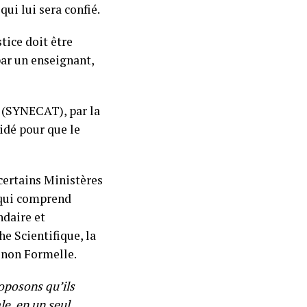
qui lui sera confié.
tice doit être
par un enseignant,
 (SYNECAT), par la
idé pour que le
ertains Ministères
 qui comprend
ndaire et
e Scientifique, la
n non Formelle.
oposons qu’ils
le, en un seul