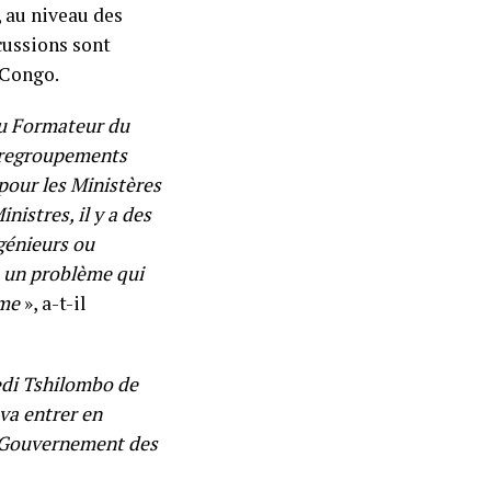
, au niveau des
rcussions sont
 Congo.
au Formateur du
 regroupements
pour les Ministères
istres, il y a des
ngénieurs ou
à un problème qui
ème
», a-t-il
edi Tshilombo de
va entrer en
un Gouvernement des