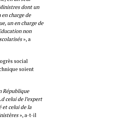
-Ministres dont un
n en charge de
ue, un en charge de
’Education non
scolarisés
», a
ogrès social
echnique soient
en République
 celui de l’expert
et celui de la
inistères
», a-t-il