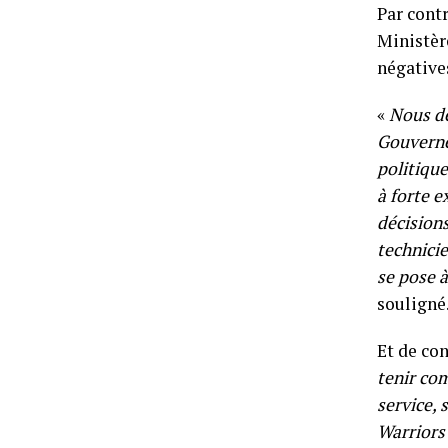
Par contr
Ministère
négative
«
Nous de
Gouverne
politiqu
à forte e
décisions
technici
se pose à
souligné
Et de con
tenir co
service,
Warriors