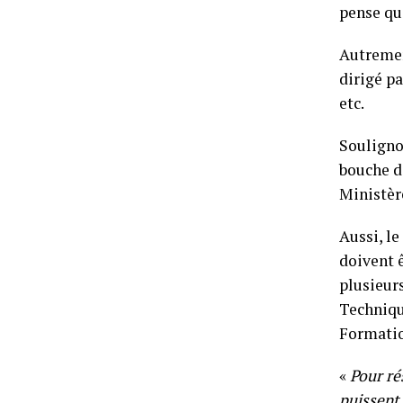
pense qu’
Autrement
dirigé pa
etc.
Souligno
bouche d
Ministère
Aussi, l
doivent 
plusieur
Techniqu
Formatio
«
Pour ré
puissent 