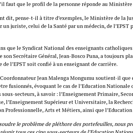
il faut que le profil de la personne réponde au Ministère 
 dit, pense-t-il à titre d’exemples, le Ministère de la Jus
r un juriste, celui de la Santé par un médecin, de l’EPST 
ns que le Syndicat National des enseignants catholiques
e son Secrétaire Général, Jean-Bosco Puna, a toujours pla
 de l’EPST soit confié à un enseignant de carrière.
e Coordonnateur Jean Malenga Mongumu soutient-il que c
être fusionnés, évoquant le cas de l’Education Nationale
s sous-secteurs, à savoir : l’Enseignement Primaire, Seco
e, l’Enseignement Supérieur et Universitaire, la Recherch
n Professionnelle, Arts et Métiers, ainsi que l’Educatio
soudre le problème de pléthore des portefeuilles, nous pr
réunir tous ces cinq sous-secteurs de l’Education Nationa