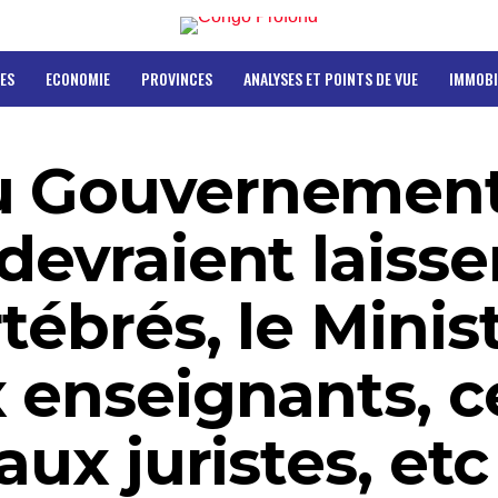
ES
ECONOMIE
PROVINCES
ANALYSES ET POINTS DE VUE
IMMOBI
u Gouvernement
devraient laisse
tébrés, le Minis
 enseignants, c
aux juristes, etc