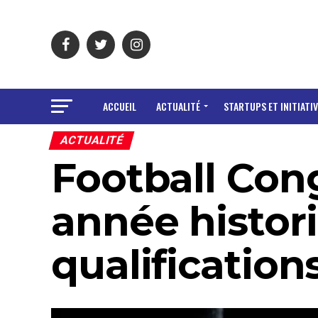
ACCUEIL
ACTUALITÉ
STARTUPS ET INITIATIV
ACTUALITÉ
Football Cong
année histor
qualifications