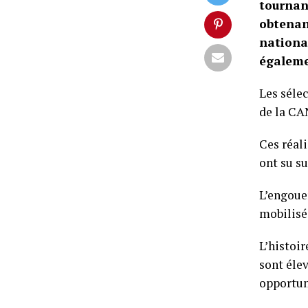
tournan
obtenan
nationa
égaleme
Les sélec
de la CA
Ces réal
ont su su
L’engoue
mobilisé
L’histoir
sont élev
opportun