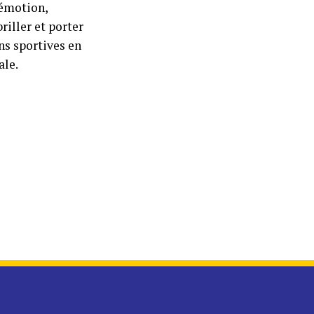
’émotion,
riller et porter
ns sportives en
ale.