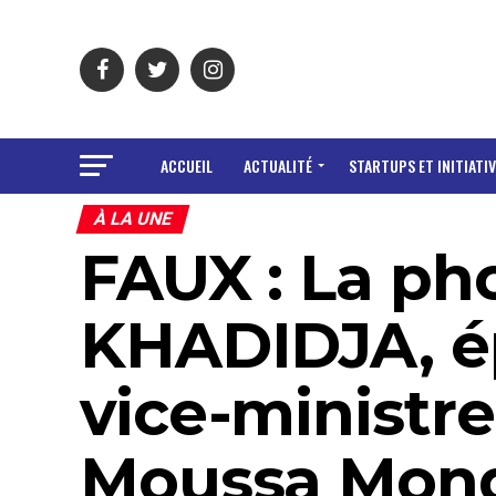
ACCUEIL
ACTUALITÉ
STARTUPS ET INITIATIV
À LA UNE
FAUX : La ph
KHADIDJA, ép
vice-ministr
Moussa Mond