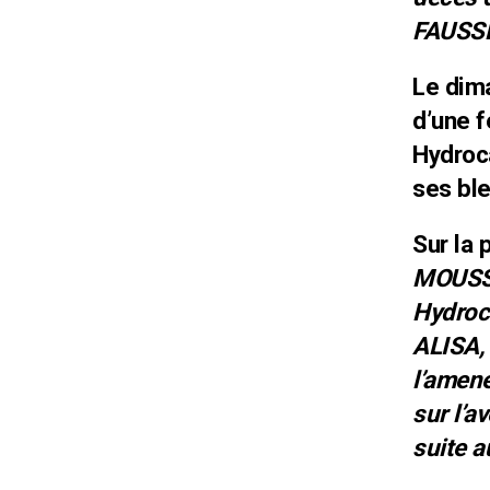
FAUSS
Le dima
d’une 
Hydroc
ses bl
Sur la
MOUSSA
Hydroc
ALISA, 
l’amene
sur l’a
suite a