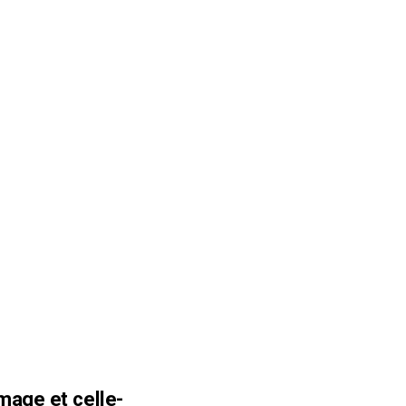
image
et
celle-