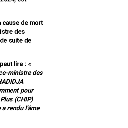
 à cause de mort
istre des
de suite de
 peut lire :
«
e-ministre des
KHADIDJA
lemment pour
 Plus (CHIP)
e a rendu l’âme