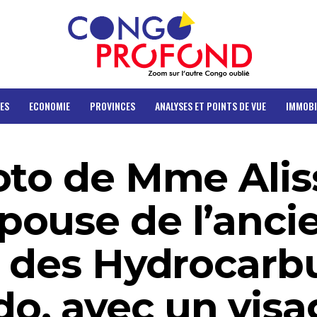
ES
ECONOMIE
PROVINCES
ANALYSES ET POINTS DE VUE
IMMOBI
oto de Mme Alis
ouse de l’anci
e des Hydrocarb
o, avec un visa