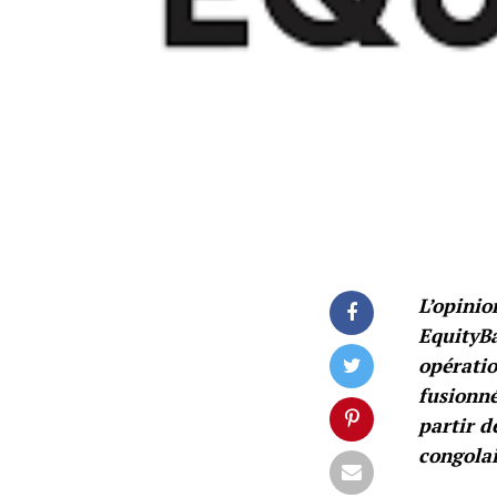
L’opinio
EquityBa
opératio
fusionné
partir d
congola