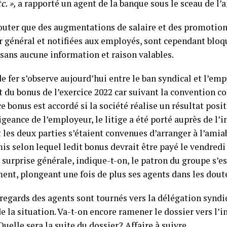
c. »,
a rapporté un agent de la banque sous le sceau de l
jouter que des augmentations de salaire et des promotion
r général et notifiées aux employés, sont cependant bloq
 sans aucune information et raison valables.
e fer s’observe aujourd’hui entre le ban syndical et l’emp
du bonus de l’exercice 2022 car suivant la convention co
ce bonus est accordé si la société réalise un résultat posit
igeance de l’employeur, le litige a été porté auprès de l’
t les deux parties s’étaient convenues d’arranger à l’amia
s selon lequel ledit bonus devrait être payé le vendredi
 surprise générale, indique-t-on, le patron du groupe s’e
ent, plongeant une fois de plus ses agents dans les dout
 regards des agents sont tournés vers la délégation syndi
de la situation. Va-t-on encore ramener le dossier vers l’
Quelle sera la suite du dossier? Affaire à suivre.