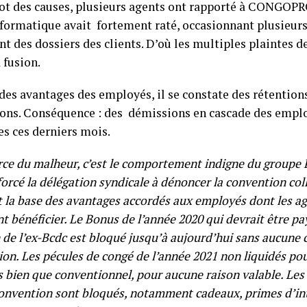
lot des causes, plusieurs agents ont rapporté à CONGO
nformatique avait fortement raté, occasionnant plusieurs
t des dossiers des clients. D’où les multiples plaintes de
 fusion.
des avantages des employés, il se constate des rétentions
ions. Conséquence : des démissions en cascade des emplo
es ces derniers mois.
ce du malheur, c’est le comportement indigne du groupe Eq
forcé la délégation syndicale à dénoncer la convention coll
t la base des avantages accordés aux employés dont les ag
t bénéficier. Le Bonus de l’année 2020 qui devrait être p
 de l’ex-Bcdc est bloqué jusqu’à aujourd’hui sans aucune 
on. Les pécules de congé de l’année 2021 non liquidés pou
 bien que conventionnel, pour aucune raison valable. Les
convention sont bloqués, notamment cadeaux, primes d’in