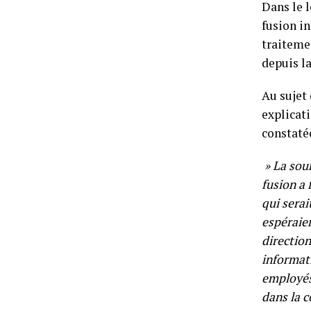
Dans le 
fusion i
traitemen
depuis la
Au sujet 
explicat
constaté
» La sour
fusion a 
qui serai
espéraien
direction
informati
employés
dans la 