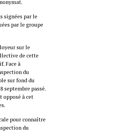
’anonymat.
s signées par le
uées par le groupe
loyeur sur le
llective de cette
if. Face à
inspection du
ble sur fond du
 8 septembre passé.
st opposé à cet
es.
cale pour connaître
inspection du