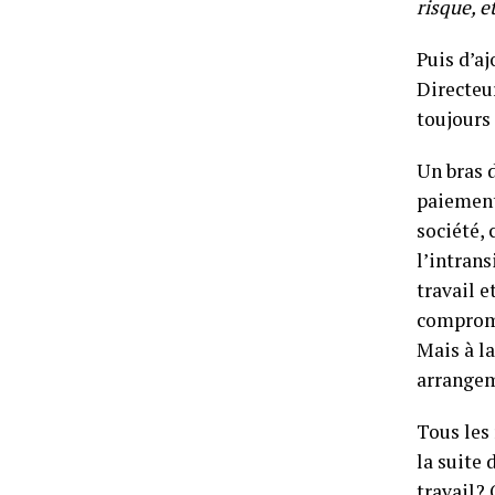
risque, et
Puis d’a
Directeu
toujours
Un bras d
paiement 
société, 
l’intrans
travail e
compromi
Mais à la
arrangem
Tous les
la suite 
travail? 