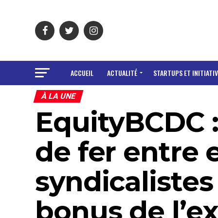
ACCUEIL
ACTUALITÉ
STARTUPS ET INITIATIV
À LA UNE
EquityBCDC :
de fer entre
syndicalistes
bonus de l’e