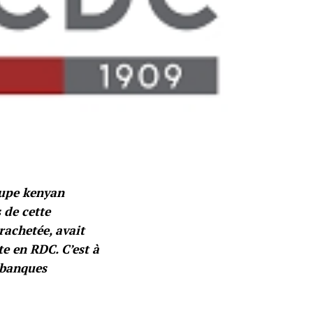
oupe kenyan
 de cette
achetée, avait
nte en RDC.
C’est à
-banques