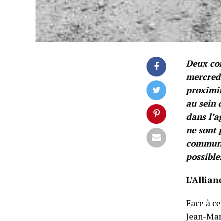
Deux cor
mercredi
proximit
au sein 
dans l’a
ne sont 
communiq
possible
L’Allia
Face à ce
Jean-Mar