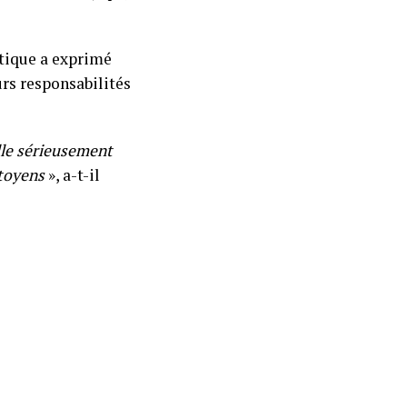
ique a exprimé
urs responsabilités
lle sérieusement
itoyens
», a-t-il