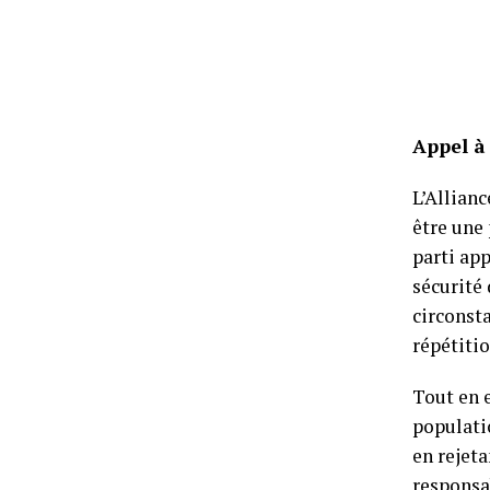
Appel à
L’Allian
être une 
parti ap
sécurité 
circonsta
répétitio
Tout en e
populatio
en rejeta
responsab