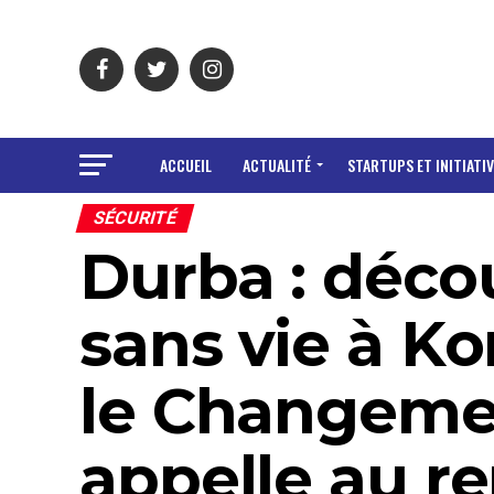
ACCUEIL
ACTUALITÉ
STARTUPS ET INITIATIV
SÉCURITÉ
Durba : déco
sans vie à Ko
le Changemen
appelle au r