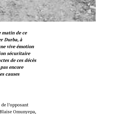
e matin de ce
er Durba, à
une vive émotion
ion sécuritaire
ctes de ces décès
 pas encore
les causes
i de l’opposant
l Blaise Omunyepa,