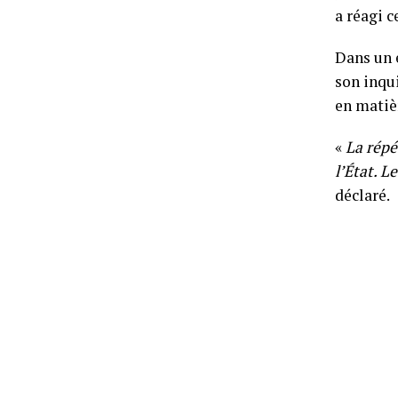
a réagi c
Dans un 
son inqu
en matiè
«
La répé
l’État. L
déclaré.