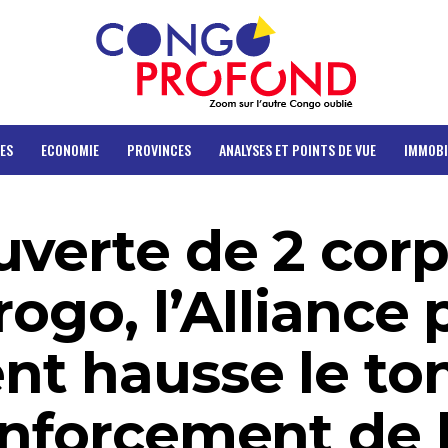
ES
ECONOMIE
PROVINCES
ANALYSES ET POINTS DE VUE
IMMOBI
uverte de 2 cor
rogo, l’Alliance
t hausse le ton
enforcement de 