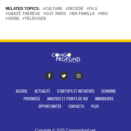
RELATED TOPICS:
CULTURE
DÉCÉDÉ
FILS
GBAZÉ THÉRÈSE
GUY AMOS
MA FAMILLE
RDC
SÉRIE
TÉLÉVISÉE
ACCUEIL
ACTUALITÉ
STARTUPS ET INITIATIVES
ECONOMIE
PROVINCES
ANALYSES ET POINTS DE VUE
IMMOBILIERS
OPPORTUNITÉS
CONTACTS
PLUS
Copyright © 2025 Congoprofond.net