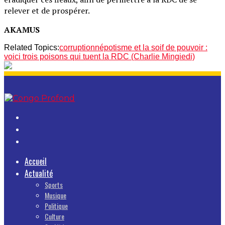
relever et de prospérer.
AKAMUS
Related Topics:
corruption
népotisme et la soif de pouvoir :
voici trois poisons qui tuent la RDC (Charlie Mingiedi)
Accueil
Actualité
Sports
Musique
Politique
Culture