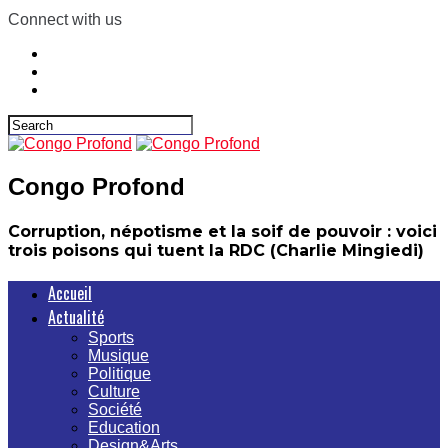
Connect with us
Congo Profond
Corruption, népotisme et la soif de pouvoir : voici
trois poisons qui tuent la RDC (Charlie Mingiedi)
Accueil
Actualité
Sports
Musique
Politique
Culture
Société
Education
Design&Arts