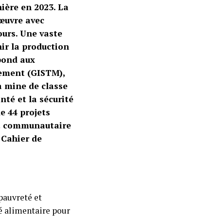
ière en 2023. La
 œuvre avec
ours. Une vaste
ir la production
épond aux
gement (GISTM),
a mine de classe
nté et la sécurité
e 44 projets
t communautaire
 Cahier de
pauvreté et
té alimentaire pour