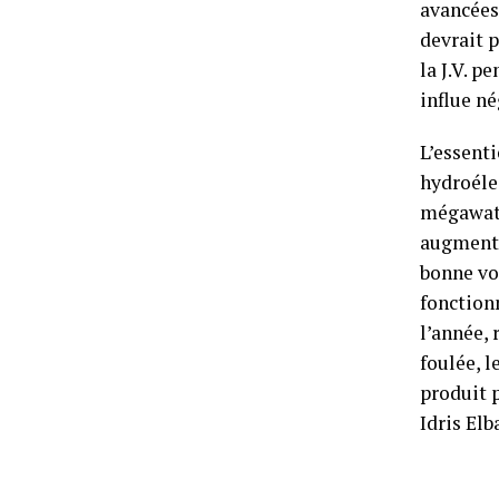
avancées
devrait p
la J.V. p
influe né
L’essenti
hydroéle
mégawatt
augmente
bonne vo
fonction
l’année, 
foulée, 
produit 
Idris Elb