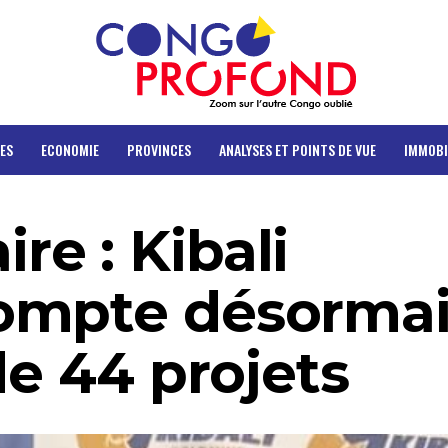
ES
ECONOMIE
PROVINCES
ANALYSES ET POINTS DE VUE
IMMOBI
e : Kibali
ompte désormai
de 44 projets