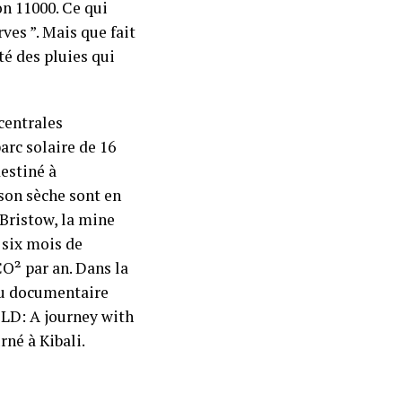
on 11000. Ce qui
ves ”. Mais que fait
té des pluies qui
 centrales
arc solaire de 16
estiné à
son sèche sont en
 Bristow, la mine
 six mois de
CO² par an. Dans la
au documentaire
OLD: A journey with
rné à Kibali.