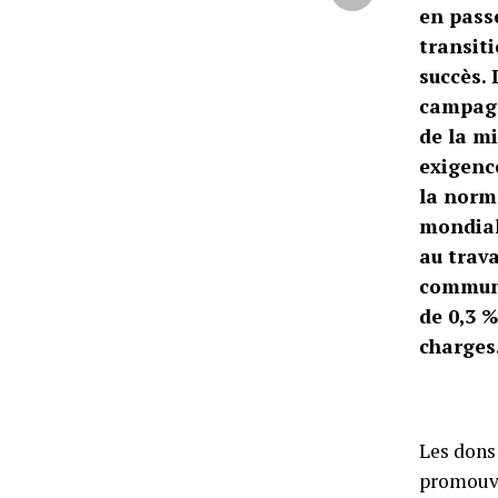
en pass
transit
succès. 
campagn
de la mi
exigenc
la norme
mondiale
au trav
communa
de 0,3 %
charges
Les dons 
promouvo