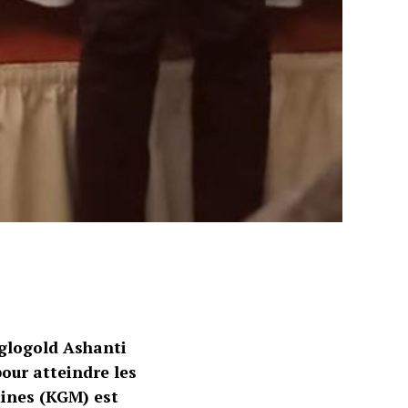
nglogold Ashanti
our atteindre les
mines (KGM) est