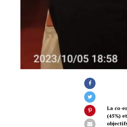
La co-e
(45%) e
objectif