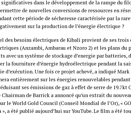
 significatives dans le développement de la rampe du fil
ermettre de nouvelles conversions de ressources en réser
endant cette période de sécheresse caractérisée par la rare
gativement sur la production de l’énergie électrique ?
el des besoins électriques de Kibali provient de ses trois
ctriques (Anzambi, Ambarau et Nzoro 2) et les plans du p
s avec un système de stockage d’energie par batteries, d
r la fourniture d’énergie hydroélectrique pendant la sai
ie d’exécution. Une fois ce projet achevé, a indiqué Mark
nera entièrement sur les énergies renouvelables pendant
réduisant ses émissions de gaz à effet de serre de 19.7kt 
le Chairman de Barrick a annoncé qu’un extrait du nouve
par le World Gold Council (Conseil Mondial de l’Or), « G
a », a été publié aujourd’hui sur YouTube. Le film a été tou