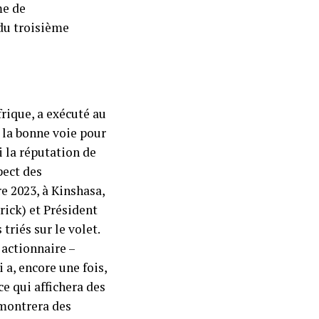
me de
du troisième
frique, a exécuté au
r la bonne voie pour
i la réputation de
pect des
e 2023, à Kinshasa,
rick) et Président
triés sur le volet.
actionnaire –
 a, encore une fois,
e qui affichera des
 montrera des