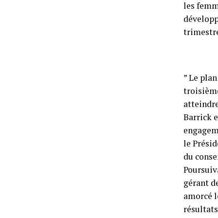
les femm
développ
trimestr
” Le plan
troisième
atteindre
Barrick 
engagemen
le Prési
du consei
Poursuiv
gérant de
amorcé l
résultats