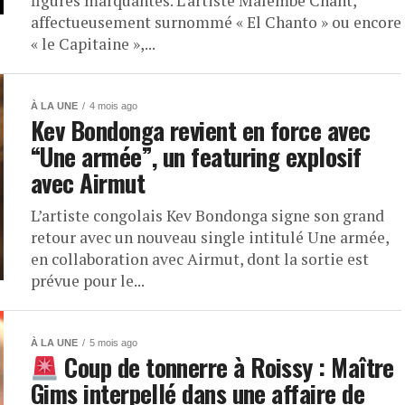
figures marquantes. L’artiste Malembe Chant,
affectueusement surnommé « El Chanto » ou encore
« le Capitaine »,...
À LA UNE
4 mois ago
Kev Bondonga revient en force avec
“Une armée”, un featuring explosif
avec Airmut
L’artiste congolais Kev Bondonga signe son grand
retour avec un nouveau single intitulé Une armée,
en collaboration avec Airmut, dont la sortie est
prévue pour le...
À LA UNE
5 mois ago
Coup de tonnerre à Roissy : Maître
Gims interpellé dans une affaire de