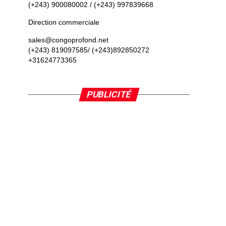
(+243) 900080002 / (+243) 997839668
Direction commerciale
sales@congoprofond.net
(+243) 819097585/ (+243)892850272
+31624773365
PUBLICITÉ