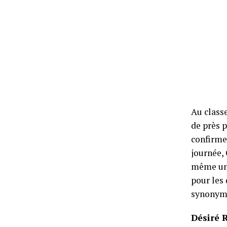
Au class
de près p
confirmen
journée,
même un n
pour les 
synonyme
Désiré