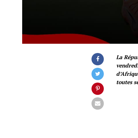
La Répub
vendredi
d’Afriqu
toutes s