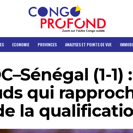
ES
ECONOMIE
PROVINCES
ANALYSES ET POINTS DE VUE
IMMOBI
–Sénégal (1-1) 
uds qui rapproc
e la qualificatio