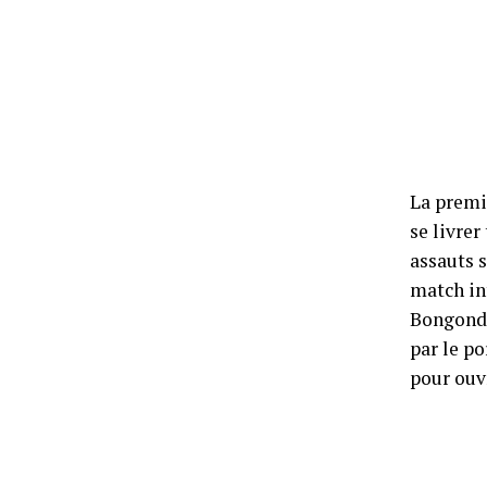
La premi
se livrer
assauts 
match in
Bongonda
par le po
pour ouvr