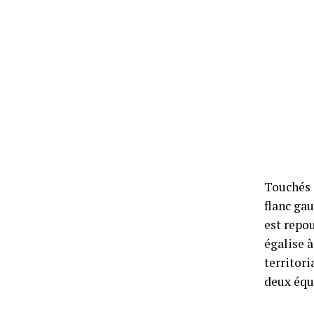
Touchés d
flanc ga
est repou
égalise 
territori
deux équi