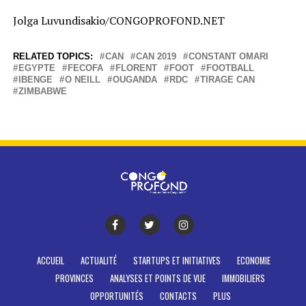
Jolga Luvundisakio/CONGOPROFOND.NET
RELATED TOPICS:
CAN
CAN 2019
CONSTANT OMARI
EGYPTE
FECOFA
FLORENT
FOOT
FOOTBALL
IBENGE
O NEILL
OUGANDA
RDC
TIRAGE CAN
ZIMBABWE
ACCUEIL
ACTUALITÉ
STARTUPS ET INITIATIVES
ECONOMIE
PROVINCES
ANALYSES ET POINTS DE VUE
IMMOBILIERS
OPPORTUNITÉS
CONTACTS
PLUS