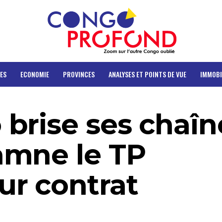
ES
ECONOMIE
PROVINCES
ANALYSES ET POINTS DE VUE
IMMOBI
brise ses chaîne
amne le TP
r contrat