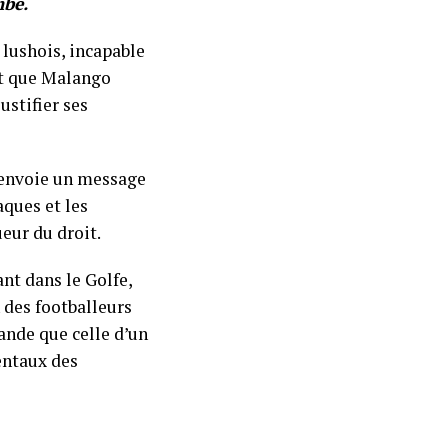
mbe.
 lushois, incapable
at que Malango
ustifier ses
 envoie un message
aques et les
ueur du droit.
nt dans le Golfe,
n des footballeurs
ande que celle d’un
mentaux des