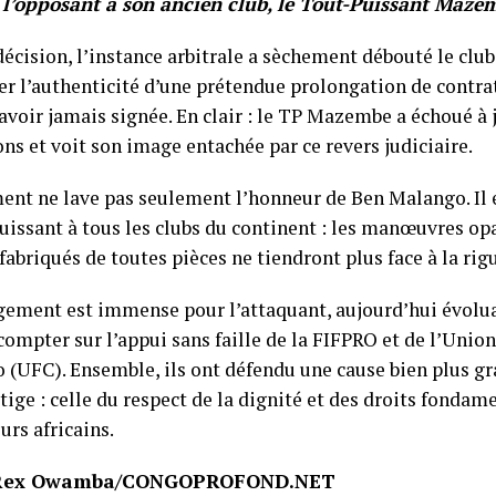
e l’opposant à son ancien club, le Tout-Puissant Maze
écision, l’instance arbitrale a sèchement débouté le club
er l’authenticité d’une prétendue prolongation de contr
avoir jamais signée. En clair : le TP Mazembe a échoué à j
ns et voit son image entachée par ce revers judiciaire.
ent ne lave pas seulement l’honneur de Ben Malango. Il
puissant à tous les clubs du continent : les manœuvres op
fabriqués de toutes pièces ne tiendront plus face à la rig
gement est immense pour l’attaquant, aujourd’hui évolua
compter sur l’appui sans faille de la FIFPRO et de l’Unio
 (UFC). Ensemble, ils ont défendu une cause bien plus gr
tige : celle du respect de la dignité et des droits fonda
urs africains.
 Rex Owamba/CONGOPROFOND.NET