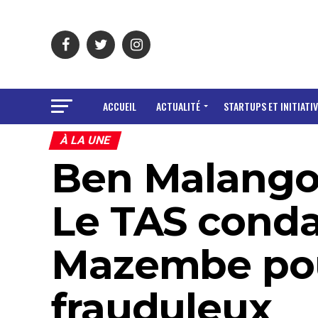
ACCUEIL
ACTUALITÉ
STARTUPS ET INITIATIV
À LA UNE
Ben Malango 
Le TAS cond
Mazembe pou
frauduleux