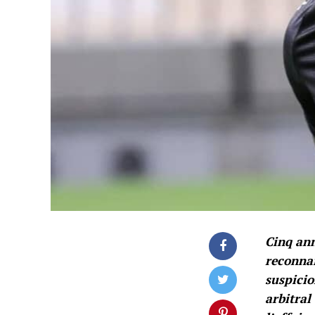
Cinq ann
reconnaî
suspicio
arbitral