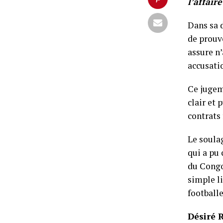
l’affair
Dans sa d
de prouv
assure n’
accusatio
Ce jugem
clair et 
contrats 
Le soula
qui a pu 
du Congo
simple li
footballe
Désiré