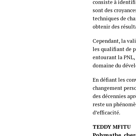
consiste à identif
sont des croyances
techniques de ch
obtenir des résult
Cependant, la vali
les qualifiant de
entourant la PNL, 
domaine du dével
En défiant les co
changement person
des décennies aprè
reste un phénomène
d’efficacité.
TEDDY MFITU
Polymathe, cher