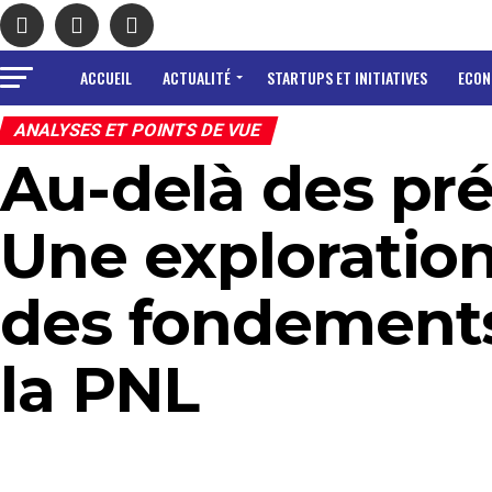
ACCUEIL
ACTUALITÉ
STARTUPS ET INITIATIVES
ECON
ANALYSES ET POINTS DE VUE
Au-delà des pré
Une exploration
des fondements
la PNL