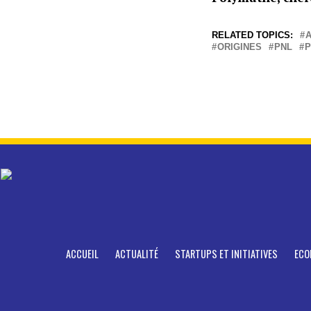
RELATED TOPICS:
ORIGINES
PNL
P
ACCUEIL
ACTUALITÉ
STARTUPS ET INITIATIVES
ECO