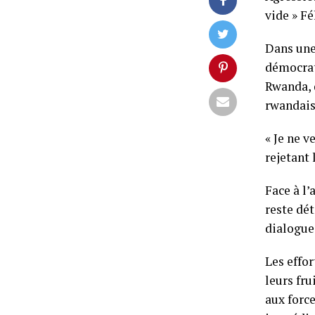
vide » Fé
Dans une
démocrat
Rwanda, 
rwandais
« Je ne v
rejetant
Face à l
reste dét
dialogue 
Les effo
leurs fr
aux force