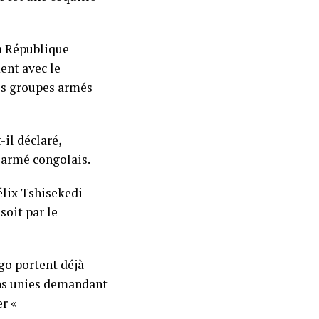
a République
ent avec le
les groupes armés
-il déclaré,
 armé congolais.
élix Tshisekedi
soit par le
go portent déjà
ons unies demandant
r «