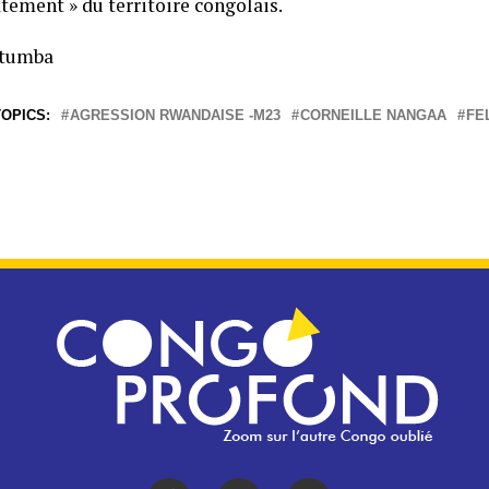
ement » du territoire congolais.
Ntumba
OPICS:
AGRESSION RWANDAISE -M23
CORNEILLE NANGAA
FE