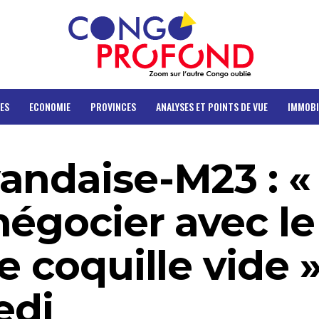
ES
ECONOMIE
PROVINCES
ANALYSES ET POINTS DE VUE
IMMOBI
andaise-M23 : «
négocier avec le
e coquille vide 
edi