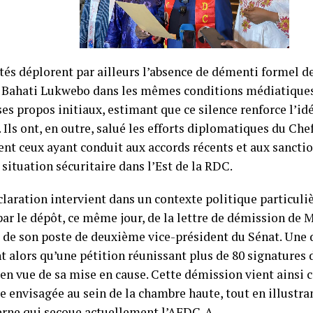
tés déplorent par ailleurs l’absence de démenti formel de
Bahati Lukwebo dans les mêmes conditions médiatiques 
es propos initiaux, estimant que ce silence renforce l’id
Ils ont, en outre, salué les efforts diplomatiques du Chef
t ceux ayant conduit aux accords récents et aux sanctio
a situation sécuritaire dans l’Est de la RDC.
claration intervient dans un contexte politique particul
ar le dépôt, ce même jour, de la lettre de démission de 
de son poste de deuxième vice-président du Sénat. Une 
t alors qu’une pétition réunissant plus de 80 signatures 
 en vue de sa mise en cause. Cette démission vient ainsi 
 envisagée au sein de la chambre haute, tout en illustra
terne qui secoue actuellement l’AFDC-A.