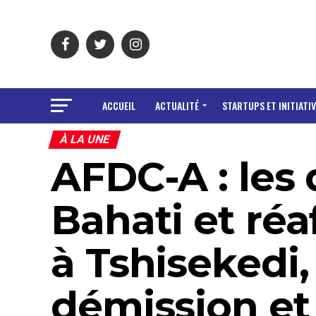
ACCUEIL
ACTUALITÉ
STARTUPS ET INITIATIV
À LA UNE
AFDC-A : les
Bahati et réa
à Tshisekedi,
démission et 