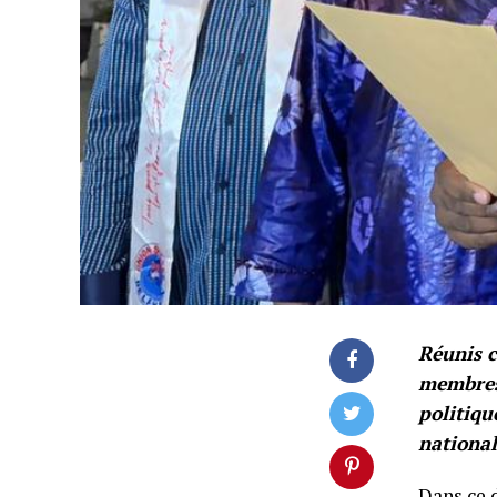
Réunis c
membres
politiqu
nationa
Dans ce 