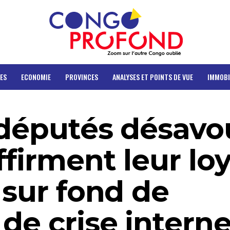
ES
ECONOMIE
PROVINCES
ANALYSES ET POINTS DE VUE
IMMOBI
 députés désav
ffirment leur lo
 sur fond de
de crise intern