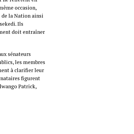
a même occasion,
e de la Nation ainsi
sekedi. Ils
ment doit entraîner
aux sénateurs
ublics, les membres
nt à clarifier leur
gnataires figurent
wango Patrick,