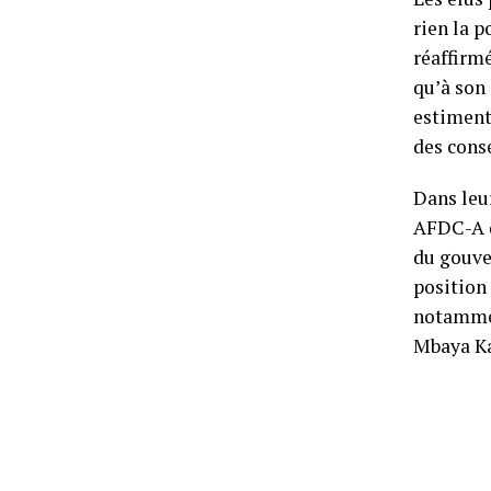
rien la p
réaffirmé
qu’à son 
estiment
des cons
Dans leu
AFDC-A q
du gouve
position 
notamme
Mbaya Ka