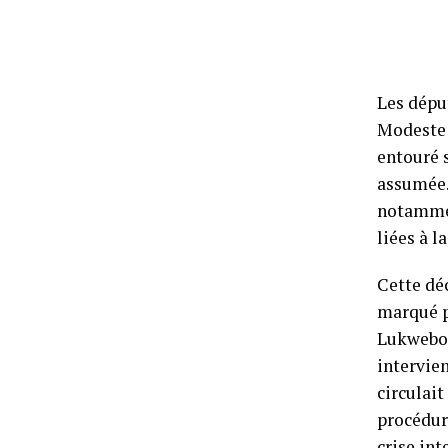
Les dépu
Modeste 
entouré s
assumée. 
notammen
liées à l
Cette dé
marqué p
Lukwebo 
intervien
circulait
procédure
crise in