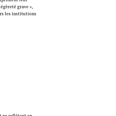
légèreté grave »,
s les institutions
t ne reflètent en