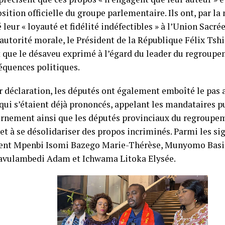
osition officielle du groupe parlementaire. Ils ont, par l
 leur « loyauté et fidélité indéfectibles » à l’Union Sacré
autorité morale, le Président de la République Félix Tshi
 que le désaveu exprimé à l’égard du leader du regroupe
équences politiques.
r déclaration, les députés ont également emboîté le pas 
ui s’étaient déjà prononcés, appelant les mandataires p
rnement ainsi que les députés provinciaux du regroupeme
et à se désolidariser des propos incriminés. Parmi les si
nt Mpenbi Isomi Bazego Marie-Thérèse, Munyomo Basil
vulambedi Adam et Ichwama Litoka Elysée.