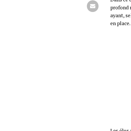
profond r
ayant, s
en place.
Les élus 