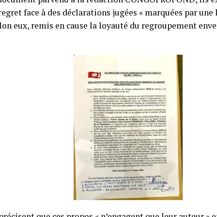
egret face à des déclarations jugées « marquées par une 
elon eux, remis en cause la loyauté du regroupement enver
précisent que ces propos « n’engagent que leur auteur » e